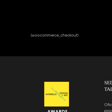
[woocommerce_checkout]
SE
TA
Ofic
prod