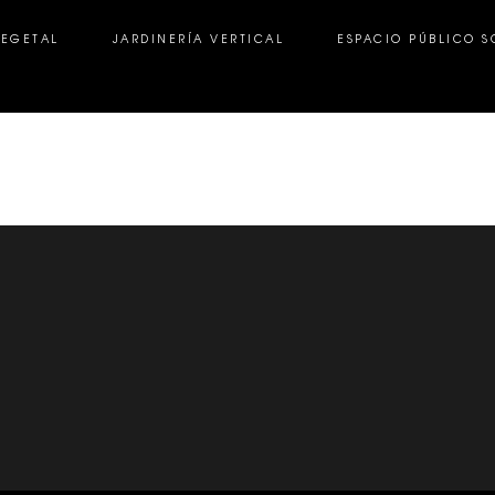
VEGETAL
JARDINERÍA VERTICAL
ESPACIO PÚBLICO S
GETAL
JARDINERÍA VERTICAL
ESPACIO PÚBLICO SOS