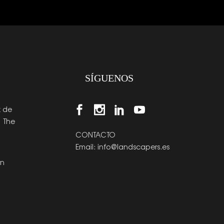
SÍGUENOS
z de
| The
CONTACTO
Email:
info@landscapers.es
en