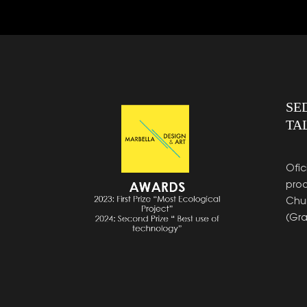
SE
TA
Ofic
prod
Chur
(Gr