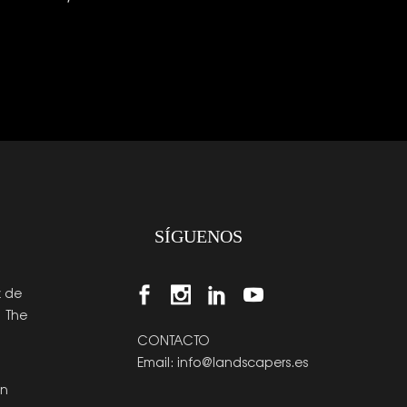
SÍGUENOS
z de
| The
CONTACTO
Email:
info@landscapers.es
en