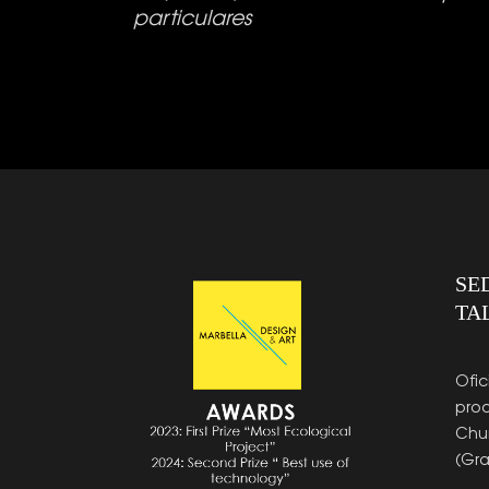
particulares
SE
TA
Ofic
prod
Chur
(Gr