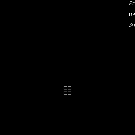
Pr
D
Sh