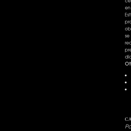
ce
en
Es
pr
ob
se
re
pr
dí
Ot
C
Pa