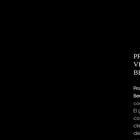
P
V
B
Pr
Be
co
El
co
cl
de